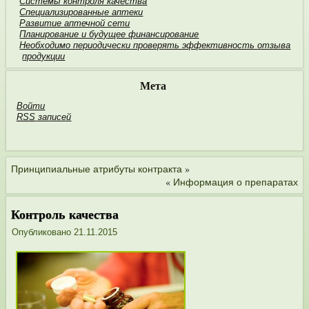
Системы контроля качества
Специализированные аптеки
Развитие аптечной сети
Планирование и будущее финан­сирование
Необходимо пери­одически проверять эффективность отзыва
продукции
Мета
Войти
RSS
записей
»
Принципиальные атрибуты контракта
«
Информация о препаратах
Контроль качества
Опубликовано
21.11.2015