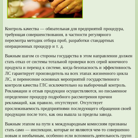
Контроль качества — обязательная для предприятий процедура,
требующая совершенствования, в частности регулярного
пересмотра методик отбора проб, разработки стандартных
операционных процедур и т. д.
Важным шагом со стороны государства в этом направлении должен
стать отказ от системы тотальной проверки всех серий конечного
продукта и переход к системе, когда безопасность и эффективность
ЛС гарантирует производитель на всех этапах жизненного цикла
ЛС, и перенесение основных мероприятий государственного
контроля качества ГЛС исключительно на выборочный конт­роль.
Рекламации и отзыв продукции осуществляются, но письменное
определе­ние процедур подробного рассмотрения причин
рекламаций, как правило, от­сутствуют. Отсутствует
прослеживаемость предприятиями последующего обра­щения своей
продукции после того, как она вышла за пределы завода.
Важным этапом на пути к международным комиссиям призваны
стать само — инспекции, которые не являются чем-то совершенно
новым и необычным, осо­бенно если вспомнить деятельность групп