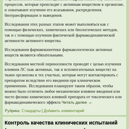
процес­сов, которые происходят с активным веществом в организме,
и охватывают из­учение его всасывания, распределения,
биотрансформации и выведения.
Исследования этих разных этапов может выполняться как с
помощью физи­ческих, химических или биологических методов,
так и с помощью изучения фак­тической фармакодинамической
активности активного вещества.
Исследования фармакокинетики фармакологически активных
веществ явля­ются обязательными.
Исследования местной переносимости проводят с целью изучения
влия­ния ЛС (как активных, так и вспомогательных веществ) на
ткани организма в тех участках, которые могут контактировать с
препаратом вследствие его введения при клиническом
применении. Исследования планируют таким образом, чтобы
можно было отличить любое механическое влияние введения или
чисто физи­ко-химических влияний препарата от токсического или
фармакодинамического эффекта
Читать далее
→
Рубрика:
Стандарты
|
Добавить комментарий
Контроль качества клинических испытаний