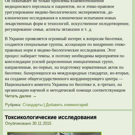
Он охватывает не только проблемы взаимоотношения
медицинского персонала и пациентов, но и этико-правовое
урегулирование медико-биологических экспериментов, до­
клинические исследования и клинические испытания новых
лекарственных форм и технологий, искусственное оплодотворение,
регулирование семьи, ас­пекты эвтаназии и т. д.
В Украине проявляется огромный интерес к вопросам биоэтики,
создаются специальные группы, ассоциации по внедрению этико-
правовых норм в меди­ко-биологические исследования. Этот
процесс набирает темпы, и поэтому не­обходимы мероприятия по
консолидации усилий разрозненных инициативных групп,
направленные, во-первых, на подготовку нормативных актов по
биоэтике, базирующихся на международных стандартах, во-вторых,
на создание общего­сударственного координирующего центра —
Национального комитета Украины по биоэтике и, в-третьих, на
организацию научной и методической помощи со­ответствующим
Читать далее
→
Рубрика:
Стандарты
|
Добавить комментарий
Токсикологические исследования
Опубликовано
30.11.2015