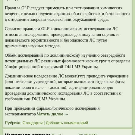
Правила GLP следует применять при тестировании химических
веществ с целью получения данных об их свойствах и безопасности
в отношении здоро­вья человека или окружающей среды.
Согласно правилам GLP к доклиническим исследованиям ЛС
относятся ис­следования, проводимые для получения оценок и
доказательств эффективности и безопасности ЛС путем
применения научных методов.
Объем исследований по доклиническому изучению безвредности
потенци­альных ЛС различных фармакологических групп определен
Унифицированной программой ГФЦ М3 Украины.
Доклиническое иследование ЛС может(гут) проводить учреждение
(или не­сколько учреждений, которые выполняют отдельные фазы
доклинического исле — дования), сертифицированное для
проведения доклинического исследова­ния ЛС в соответствии с
требованиями ГФЦ М3 Украины.
При проведении фармакологического исследования
экспериментатор
Читать далее
→
Рубрика:
Стандарты
|
Добавить комментарий