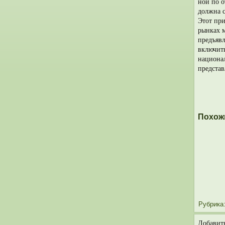
ной по 
должна с
Этот при
рынках м
предъявл
включить
национа
представ
Похож
Рубрика
Добавит