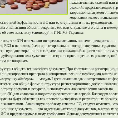
нежелательных явлений или 
реакций, представляющих угр
здоровью испытуемого пациен
ходе клинического ис­пытания
статочной эффективности ЛС или ее отсутствии и т. п., руководитель
кого испытания обязан прекратить его или отдельные его этапы и немед
ь об этом заказчику (спонсору) и ГФЦ М3 Украины.
 того, что ICH изначально интересовалась лишь новыми препара­тами, а
ты ВОЗ в основном были ориентированы на воспроизведенные средства,
тигнута договоренность о сохранении сложившейся ориентации с тем, 
 дублирования или хуже того — издания про­тиворечивых рекомендаций
тем же вопросам.
руктуры общего технического
документа При составлении регистрацион
я лицензирования препарата в конкретном регионе необходимо внести и
 «верхушку айс­берга» — модуль I (региональная административная инфо
гается, что общие форма и структура регистрационного досье значитель
затрату времени и ресурсов, используемых для составле­ния заявок на
цию ЛС для человека и подготовку электронных версий. Благодаря введ
кумента будут облегчены как процесс экспертизы в регуляторных органах,
с заявителями. Анализируя проблему качества ЛС, следует отметить, что
ционные документы — это отдельная категория документов, в которых о
 ЛС и предъявляемые к нему требования. Данная документация является 