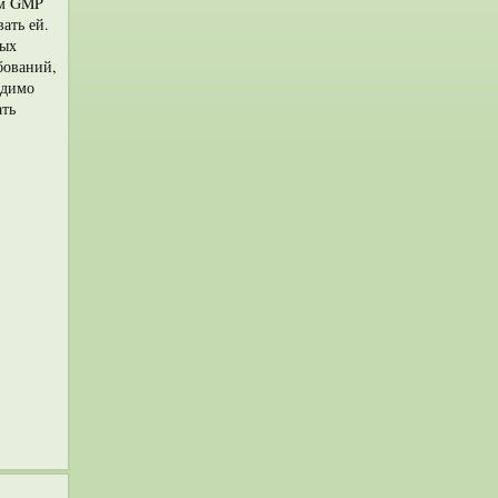
ам GMP
ать ей.
ных
бований,
одимо
ать