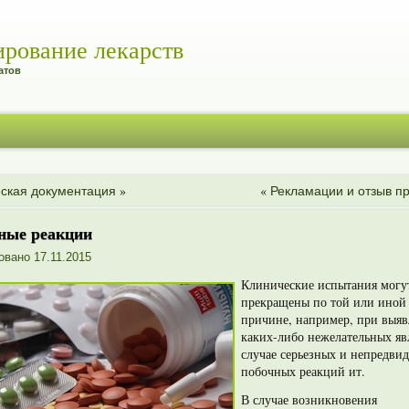
ирование лекарств
атов
»
«
ская документация
Рекламации и отзыв п
ные реакции
овано
17.11.2015
Клинические испытания могу
прекращены по той или иной
причине, например, при выя
каких-либо нежелательных яв
случае серь­езных и непредви
побочных реакций ит.
В случае возникновения