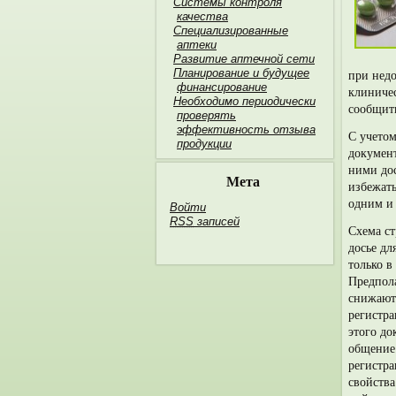
Системы контроля
качества
Специализированные
аптеки
Развитие аптечной сети
Планирование и будущее
при недо
финан­сирование
клиничес
Необходимо пери­одически
сообщит
проверять
эффективность отзыва
С учетом
продукции
докумен
ними дос
Мета
избежать
одним и 
Войти
RSS
записей
Схема ст
досье дл
только в
Предпола
снижают 
регистра
этого до
общение 
регистра
свойства