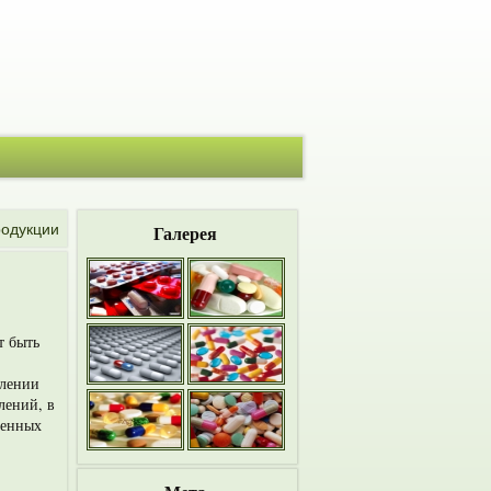
родукции
Галерея
т быть
влении
лений, в
денных