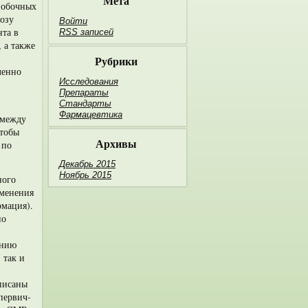
Мета
побочных
озу
Войти
та в
RSS
записей
, а также
Рубрики
ленно
Исследования
Препараты
Стандарты
Фармацевтика
 между
чтобы
Архивы
 по
Декабрь 2015
Ноябрь 2015
ного
зменения
рмация).
но
ению
 так и
писаны
первич­