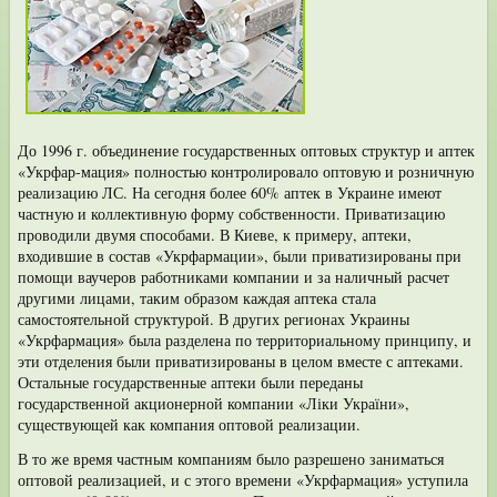
До 1996 г. объединение государственных оптовых структур и аптек
«Укрфар-мация» полностью контролировало оптовую и розничную
реализацию ЛС. На сегодня более 60% аптек в Украине имеют
частную и коллективную форму собс­твенности. Приватизацию
проводили двумя способами. В Киеве, к примеру, ап­теки,
входившие в состав «Укрфармации», были приватизированы при
помощи ваучеров работниками компании и за наличный расчет
другими лицами, таким образом каждая аптека стала
самостоятельной структурой. В других регионах Украины
«Укрфармация» была разделена по территориальному принципу, и
эти отделения были приватизированы в целом вместе с аптеками.
Остальные госу­дарственные аптеки были переданы
государственной акционерной компании «Ліки України»,
существующей как компания оптовой реализации.
В то же время частным компаниям было разрешено заниматься
оптовой реа­лизацией, и с этого времени «Укрфармация» уступила