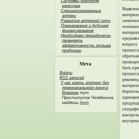
Системы контроля
качества
Выявлени
Специализированные
материал
аптеки
химичес
Развитие аптечной сети
Планирование и будущее
основани
финан­сирование
материал
Необходимо пери­одически
предъявл
проверять
вопросу 
эффективность отзыва
процесса
продукции
обратная
проведе
Мета
быть при
Войти
процесса
RSS
записей
рекоменд
У нас взять ипотеку без
мате­риа
первоначального взноса
биратель
Воронеж
тут
одинаков
Проституток Челябинска
продукци
найдешь
тут
специфи
контроль
внутрен