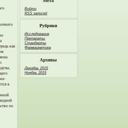
Мета
ого
Войти
RSS
записей
вочного
Рубрики
Исследования
по
Препараты
а
Стандарты
ередь как
Фармацевтика
док
лжны
Архивы
о
еделы,
Декабрь 2015
щего
Ноябрь 2015
раз­
тся в
енной
ыходной
ьство по