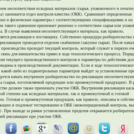
ем несоответствия исходных материалов (сырья, упаковочного и печатн
а) занимается отдел контроля качества (ОКК). Сравнива­ет определенные
кие и физические параметры с соответствующими спецификациями и на
и такого сравнения принимает решение о соот­ветствии сырья или упако
а. В случае выявления несоответс­твующего
материала, как правило,
яется рекламация к поставщику. Собственно процедура разбирательства 
рекламации проводится от­делом снабжения (закупки сырья). После начал
 производства проходит текущий контроль, который служит в первую оч
 связь для вмешательства прямо в ходе технологического процесса. Поря
ния текущего производственного контроля и параметры по действиям до
ведены в производствен­ной документации. Если в ходе технологическог
 какой-либо из под­контрольных параметров выйдет за установленные пр
уется начать внутреннее разбирательство по рекламации несоответствую
ла (сырья, изготовляемой продукции или промежуточной продукции). В 
стве должен также принимать участие ОКК. Внутренняя рекламация касае
ой степени как исходных ма­териалов, так и промежуточной и готовой
и. Готовая и промежуточная продукция, как правило, описаны в собств
кации и подлежат тес­тированию в ОКК (межоперационный контроль, в
). При выходе за рамки установленных пределов открывается разбирател
ней рекламации при участии ОКК.