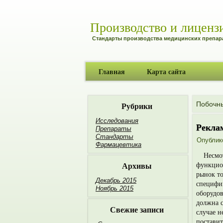
Производство и лиценз
Стандарты производства медицинских препар
Главная
Карта сайта
Рубрики
Побочн
Исследования
Рекла
Препараты
Стандарты
Опублик
Фармацевтика
Несмо
Архивы
функцион
рынок то
Декабрь 2015
специфик
Ноябрь 2015
оборудов
должна с
Свежие записи
случае н
поставит