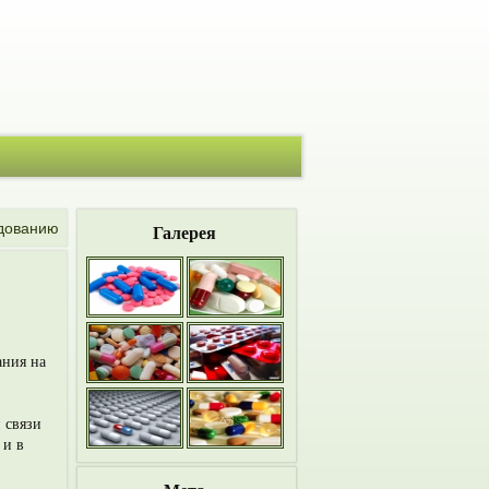
дованию
Галерея
ания на
 связи
 и в