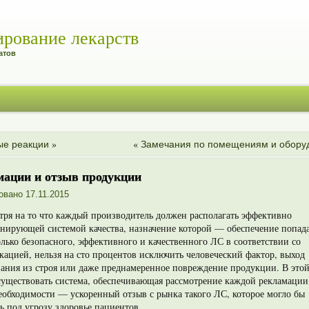
ирование лекарств
атов
»
«
ые реакции
Замечания по помещениям и обору
мации и отзыв продукции
овано
17.11.2015
тря на то что каждый производитель должен располагать эффективно
ирующей системой качества, назначение которой — обеспечение по­пад
лько безопасного, эффективного и качественного ЛС в со­ответствии со
ацией, нельзя на сто процентов исключить человеческий фактор, выход
ания из строя или даже преднамеренное повреждение продукции. В этой
уществовать система, обеспечивающая рас­смотрение каждой рекламации
еобходимости — ускоренный отзыв с рынка такого ЛС, которое могло бы
ь под угрозу здоровье пациентов.