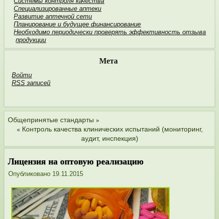
Системы контроля качества
Специализированные аптеки
Развитие аптечной сети
Планирование и будущее финан­сирование
Необходимо пери­одически проверять эффективность отзыва
продукции
Мета
Войти
RSS
записей
»
Общепринятые стандарты
«
Контроль качества клинических испытаний (мониторинг,
аудит, инспекция)
Лицензия на оптовую реализацию
Опубликовано
19.11.2015