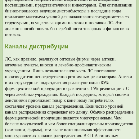
поставщиками, представителями и инвесто­рами. Для оптимизации
бизнес-процессов ведущие дистрибьюторы в последние годы
прилагают максимум усилий для налаживания сотрудничества со
структу­рами, осуществляющими платежи и поставки ЛС. Это
должно способствовать бесперебойности товарных и финансовых
потоков.
Каналы дистрибуции
ЛС, как правило,
реализуют оптовые фирмы через аптеки,
аптечные пункты, киоски и лечебно-профилактическим
учреждениям. Лишь незначительную часть ЛС поставляют
производители непосредственно розничным реализаторам. Ап­теки
и их структурные подразделения реализуют около 85%
фармацевтической продукции в сравнении с 15% реализации ЛС
через лечебные учреждения. Каждый посредник, который своими
действиями приближает товар к ко­нечному потребителю,
составляет уровень канала распределения. Количество уровней
канала распределения определяет его длину. Обычно распределение
фармацевтической продукции является многоуров­невым. Чем
больше покупателей и чем более специализированы производители
(компании, фирмы), тем выше потенциальная эффективность
многоуровневых каналов распределения. В США типичным