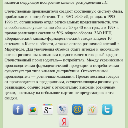
является следующее построение ка­налов распределения ЛС.
Отечественные производители создают собственную систему сбыта,
при­ближая ее к потребителю. Так, ЗАО «ФФ «Дарница» в 1995-
1996 гг. организо­вало отдел региональных представительств, что
способствовало увеличению сбыта с 20 до 40 млн грн., а в 1998 г.
прямая реализация составила 50% общего оборота. ЗАО НПЦ
«Борщаговский химико-фармацевтический завод» владеет 10
аптеками в Киеве и области, а также оптово-розничной аптекой в
Мариуполе. Для увеличения объемов сбыта аптекам и небольшим
оптово-розничным компа­ниям предоставляется товарный кредит.
Отечественный производитель— потребитель. Между украинскими
про­изводителями фармацевтической продукции и потребителями
существует три типа каналов дистрибуции. Отечественный
производитель — розничные компании. Прямая поставка товаров
от производителя к предприятиям, осуществляющим розничную
реали­зацию, обычно ведет к относительно высоким розничным
ценам, поскольку на небольшие партии не предусматриваются
скидки.