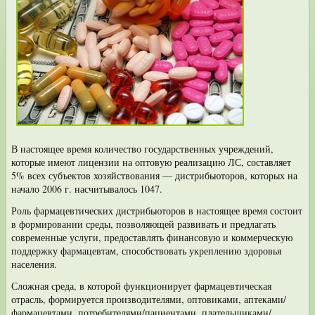
В настоящее время количество государственных учреждений,
которые име­ют лицензии на оптовую реализацию ЛС, составляет
5% всех субъектов хозяй­ствования — дистрибьюторов, которых на
начало 2006 г. насчитывалось 1047.
Роль фармацевтических дистрибьюторов в настоящее время состоит
в фор­мировании среды, позволяющей развивать и предлагать
современные услуги, предоставлять финансовую и коммерческую
поддержку фармацевтам, способ­ствовать укреплению здоровья
населения.
Сложная среда, в которой функционирует фармацевтическая
отрасль, фор­мируется производителями, оптовиками, аптеками/
фармацевтами, потребите­лями/пациентами, плательщиками/