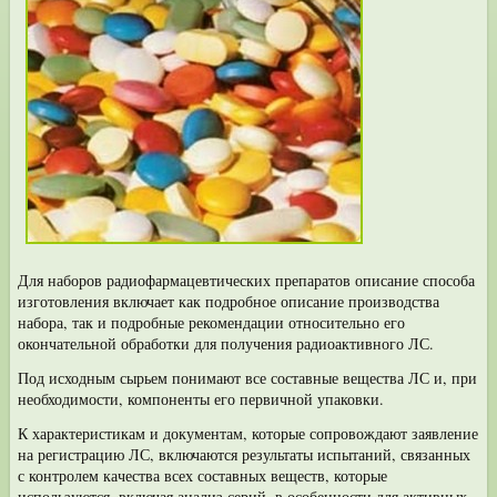
Для наборов радиофармацевтических препаратов описание способа
изго­товления включает как подробное описание производства
набора, так и подроб­ные рекомендации относительно его
окончательной обработки для получения радиоактивного ЛС.
Под исходным сырьем понимают все составные вещества ЛС и, при
необхо­димости, компоненты его первичной упаковки.
К характеристикам и документам, которые сопровождают заявление
на ре­гистрацию ЛС, включаются результаты испытаний, связанных
с контролем ка­чества всех составных веществ, которые
используются, включая анализ серий, в особенности для активных