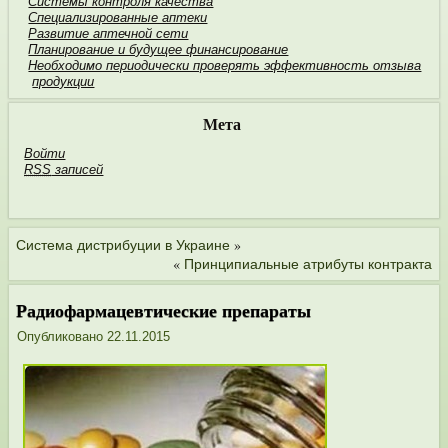
Системы контроля качества
Специализированные аптеки
Развитие аптечной сети
Планирование и будущее финан­сирование
Необходимо пери­одически проверять эффективность отзыва
продукции
Мета
Войти
RSS
записей
»
Система дистрибуции в Украине
«
Принципиальные атрибуты контракта
Радиофармацевтические препараты
Опубликовано
22.11.2015